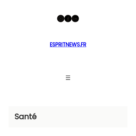
Aller
Instagram
Facebook
LinkedIn
au
contenu
ESPRITNEWS.FR
Santé